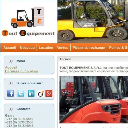
Accueil
Nouveau
Location
Ventes
Pièces de rechange
Pompe & G
Accueil
Menu
Accueil
TOUT EQUIPEMENT S.A.R.L
est une société sp
Dérniers publication
vente, l’approvisionnement en pièces de rechange, 
Suivez-nous sur :
Contacts
Gsm :
+212 (0) 661806549
+212 (0) 663652536
+212 (0) 661546043