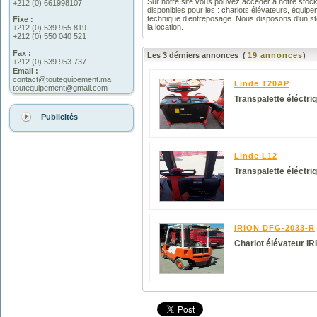
Sur notre site vous pouvez accéder à notre stock 
+212 (0) 661998107
disponibles pour les : chariots élévateurs, équip
technique d’entreposage. Nous disposons d'un st
Fixe :
la location.
+212 (0) 539 955 819
+212 (0) 550 040 521
Fax :
Les 3 dérniers annonces (
19
annonces
)
+212 (0) 539 953 737
Email :
contact@toutequipement.ma
Linde T20AP
toutequipement@gmail.com
Transpalette éléctr
Publicités
Linde L12
Transpalette éléctr
IRION DFG-2033-R
Chariot élévateur 